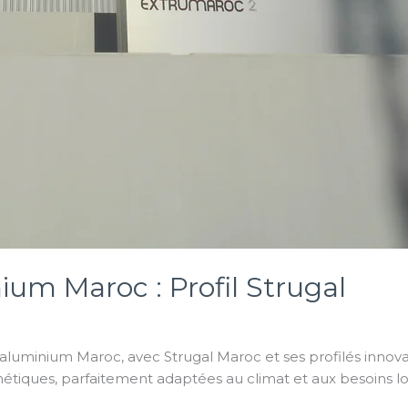
um Maroc : Profil Strugal
uminium Maroc, avec Strugal Maroc et ses profilés innovan
hétiques, parfaitement adaptées au climat et aux besoins l