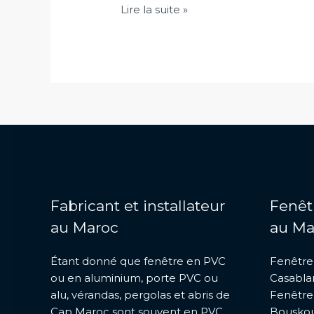
Menuiserie
Lire la suite »
Aluminium
Maroc
:
Profil
Strugal
Fabricant et installateur
Fenêt
au Maroc
au Ma
Étant donné que fenêtre en PVC
Fenêtre
ou en aluminium, porte PVC ou
Casabla
alu, vérandas, pergolas et abris de
Fenêtre
Cap Maroc sont souvent en PVC
Bousko