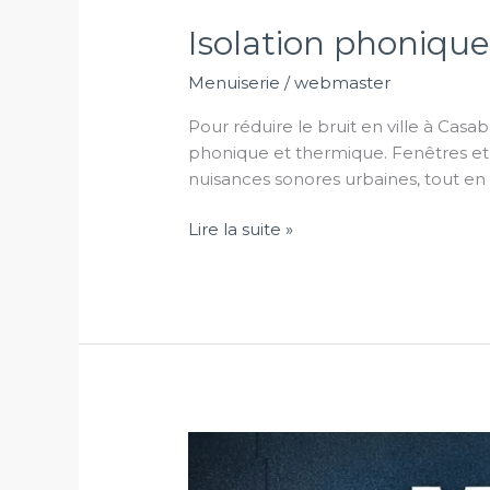
Isolation phoniqu
Menuiserie
/
webmaster
Pour réduire le bruit en ville à Casa
phonique et thermique. Fenêtres et 
nuisances sonores urbaines, tout en
Isolation
Lire la suite »
phonique
de
menuiserie
aluminium
Maroc